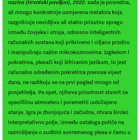
naziva (Hrvatski paviljon), 2022.
sada je posredna,
ali mnogo konkretnije usmjerena metafora koja
razgolićuje nevidljivu ali stalno prisutnu spregu
između čovjeka i stroja, odnosno inteligentnih
računalnih sustava koji prikriveno i ciljano prodiru
i manipuliraju našim mikrokozmosima. Izgledom i
pokretima, plesači koji šifriranim jezikom, to jest
računalno određenim pokretima prenose vijest
dana, ne razlikuju se na prvi pogled mnogo od
posjetitelja. Pa opet, njihova prisutnost stvorit će
specifičnu atmosferu i poremetiti uobičajeno
stanje. Igra je zbunjujuća i začudna, otvara široko
interpretativno polje, između ostaloga potiče na
razmišljanje o sudbini suvremenog plesa o čemu u