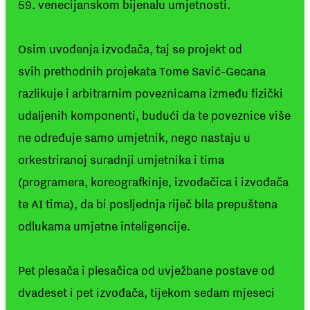
59. venecijanskom bijenalu umjetnosti.
Osim uvođenja izvođača, taj se projekt od
svih prethodnih projekata Tome Savić-Gecana
razlikuje i arbitrarnim poveznicama između fizički
udaljenih komponenti, budući da te poveznice više
ne određuje samo umjetnik, nego nastaju u
orkestriranoj suradnji umjetnika i tima
(programera, koreografkinje, izvođačica i izvođača
te AI tima), da bi posljednja riječ bila prepuštena
odlukama umjetne inteligencije.
Pet plesača i plesačica od uvježbane postave od
dvadeset i pet izvođača, tijekom sedam mjeseci